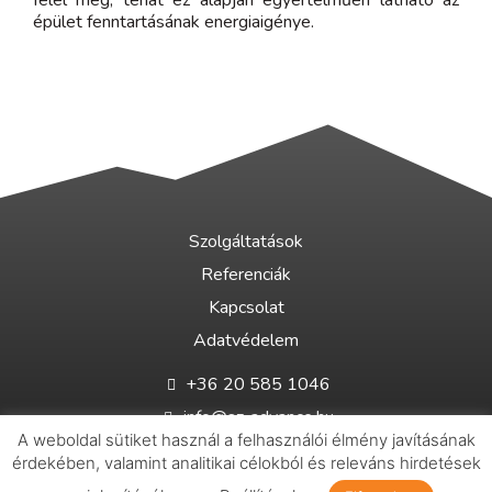
felel meg, tehát ez alapján egyértelműen látható az
épület fenntartásának energiaigénye.
Szolgáltatások
Referenciák
Kapcsolat
Adatvédelem
+36 20 585 1046
info@sz-advance.hu
A weboldal sütiket használ a felhasználói élmény javításának
8900 Zalaegerszeg, Klapka György utca 2.
érdekében, valamint analitikai célokból és releváns hirdetések