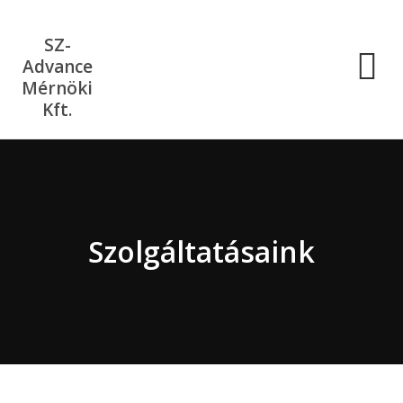
SZ-
Advance
Mérnöki
Kft.
Szolgáltatásaink