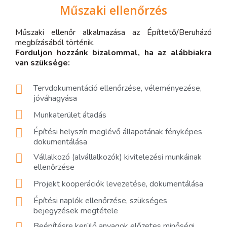
Műszaki ellenőrzés
Műszaki ellenőr alkalmazása az Építtető/Beruházó
megbízásából történik.
Forduljon hozzánk bizalommal, ha az alábbiakra
van szüksége:
Tervdokumentáció ellenőrzése, véleményezése,
jóváhagyása
Munkaterület átadás
Építési helyszín meglévő állapotának fényképes
dokumentálása
Vállalkozó (alvállalkozók) kivitelezési munkáinak
ellenőrzése
Projekt kooperációk levezetése, dokumentálása
Építési naplók ellenőrzése, szükséges
bejegyzések megtétele
Beépítésre kerülő anyagok előzetes minőségi