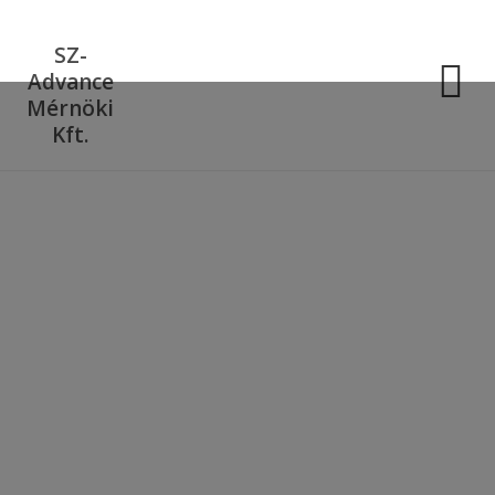
SZ-
Advance
Mérnöki
Kft.