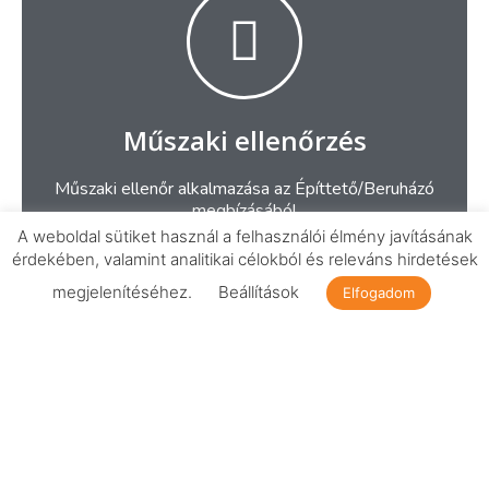
Műszaki ellenőrzés
Műszaki ellenőr alkalmazása az Építtető/Beruházó
megbízásából
A weboldal sütiket használ a felhasználói élmény javításának
érdekében, valamint analitikai célokból és releváns hirdetések
Részletek
megjelenítéséhez.
Beállítások
Elfogadom